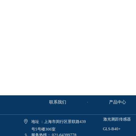
联系我们
·
产品中心
激光测距传感器
地址 ：
上海市闵行区景联路439
GLS-B40+
号5号楼306室
服务热
线：
021-64399778